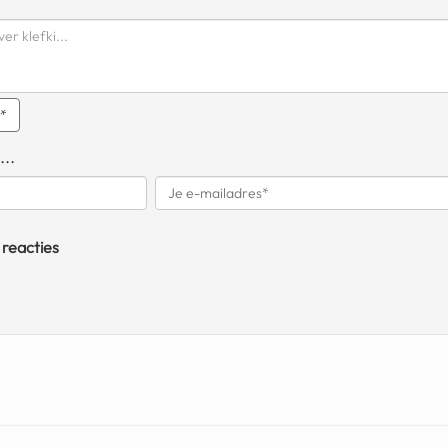
q*
...
 reacties