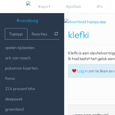
#sport
#politiek
#tv
#vandaag
klefki
Topiqqs
Reacties
spelen bij beelen
Klefki is een sleutelvorm
ark van noach
Ik had laatst het geluk een
pokemon kaarten
Log in
om te liken en d
fomo
21.4 procent btw
deepseek
groenland
voer een entry in!