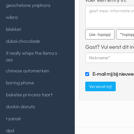
geochelone yniphora
wibra
blokker
(zie: topiqq)
*topiq
dubai chocolade
Gast? Vul eerst dit in
it really whips the llama s
ass
chinese automerken
E-mail mij bij nieuwe
boring phone
bakelse princess taart
dunkin donuts
ryanair
dpd