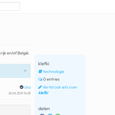
ijk en/of België.
klefki
Sluiten
×
technologie
0 entries
Vertel ook iets over
cka
klefki
22.06.2021 16:25
delen