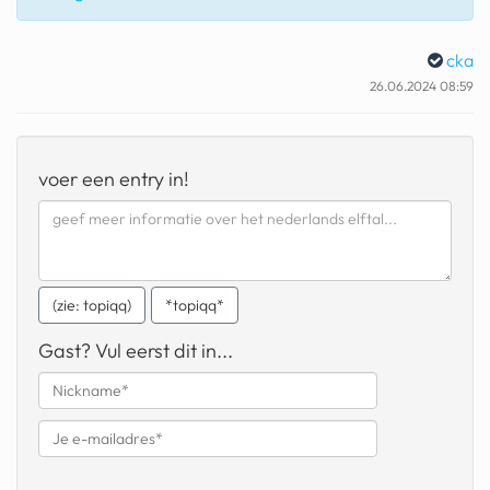
geochelone yniphora
cka
wibra
26.06.2024 08:59
blokker
dubai chocolade
voer een entry in!
it really whips the llama s
ass
chinese automerken
boring phone
(zie: topiqq)
*topiqq*
bakelse princess taart
Gast? Vul eerst dit in...
dunkin donuts
ryanair
dpd