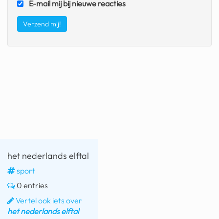
E-mail mij bij nieuwe reacties
fatbike
nord stream
rachael gunn
yusuf dikeç
armand duplantis
duitsland
chevrolet mohawk
het nederlands elftal
sport
0 entries
Vertel ook iets over
het nederlands elftal