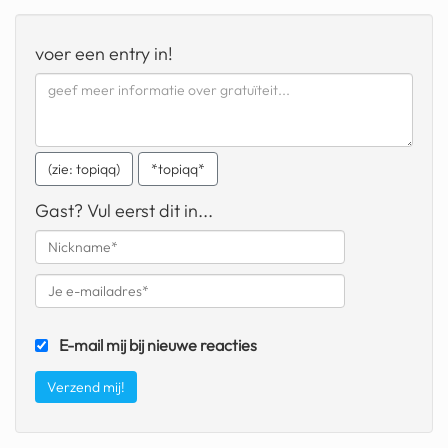
geochelone yniphora
voer een entry in!
wibra
blokker
dubai chocolade
(zie: topiqq)
*topiqq*
it really whips the llama s
ass
Gast? Vul eerst dit in...
chinese automerken
boring phone
bakelse princess taart
E-mail mij bij nieuwe reacties
dunkin donuts
ryanair
dpd