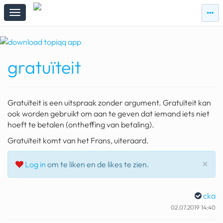
zie
zie
topi
topiqqs
#vandaag
gratuïteit
Topiqqs
Reacties
spelen bij beelen
Gratuïteit is een uitspraak zonder argument. Gratuïteit kan
ark van noach
ook worden gebruikt om aan te geven dat iemand iets niet
hoeft te betalen (ontheffing van betaling).
pokemon kaarten
Gratuïteit komt van het Frans, uiteraard.
fomo
Slu
×
Log in
om te liken en de likes te zien.
21.4 procent btw
deepseek
cka
02.07.2019 14:40
groenland