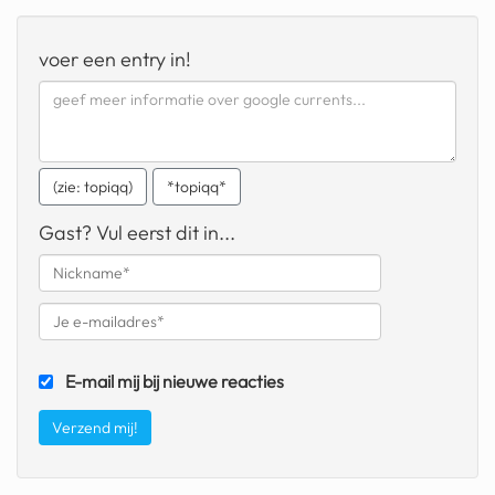
geochelone yniphora
voer een entry in!
wibra
blokker
dubai chocolade
(zie: topiqq)
*topiqq*
it really whips the llama s
ass
Gast? Vul eerst dit in...
chinese automerken
boring phone
bakelse princess taart
E-mail mij bij nieuwe reacties
dunkin donuts
ryanair
dpd