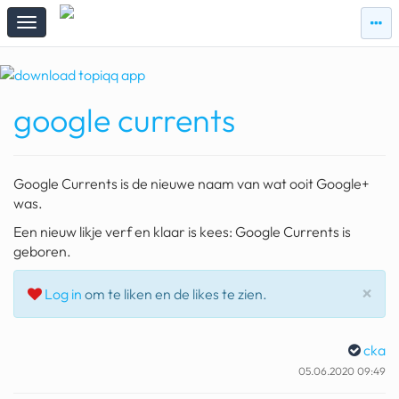
zie
zie
topi
topiqqs
#vandaag
google currents
Topiqqs
Reacties
spelen bij beelen
Google Currents is de nieuwe naam van wat ooit Google+
ark van noach
was.
Een nieuw likje verf en klaar is kees: Google Currents is
pokemon kaarten
geboren.
fomo
Slu
×
Log in
om te liken en de likes te zien.
21.4 procent btw
deepseek
cka
05.06.2020 09:49
groenland