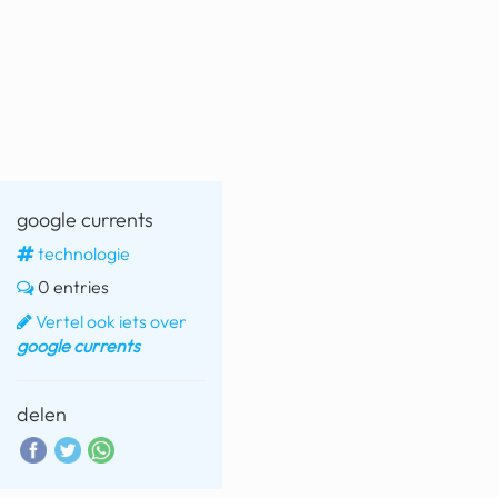
fatbike
nord stream
rachael gunn
yusuf dikeç
armand duplantis
google currents
duitsland
technologie
0 entries
chevrolet mohawk
Vertel ook iets over
google currents
delen