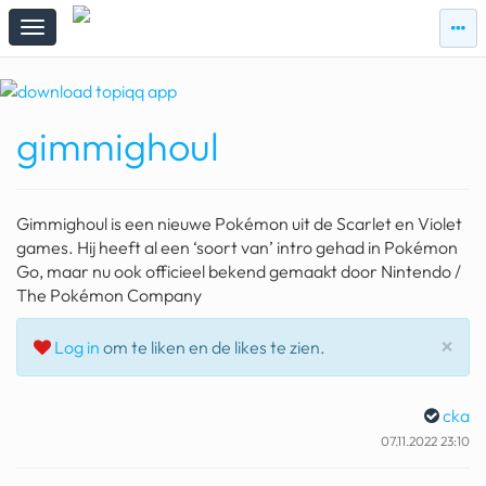
zie
zie
topi
topiqqs
#vandaag
gimmighoul
Topiqqs
Reacties
spelen bij beelen
Gimmighoul is een nieuwe Pokémon uit de Scarlet en Violet
ark van noach
games. Hij heeft al een ‘soort van’ intro gehad in Pokémon
Go, maar nu ook officieel bekend gemaakt door Nintendo /
pokemon kaarten
The Pokémon Company
fomo
Slu
×
Log in
om te liken en de likes te zien.
21.4 procent btw
cka
deepseek
07.11.2022 23:10
groenland