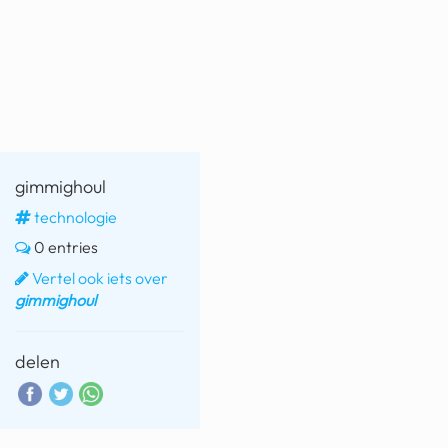
fatbike
nord stream
rachael gunn
yusuf dikeç
gimmighoul
armand duplantis
technologie
duitsland
0 entries
chevrolet mohawk
Vertel ook iets over
gimmighoul
delen