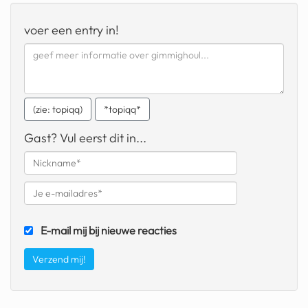
geochelone yniphora
voer een entry in!
wibra
blokker
dubai chocolade
(zie: topiqq)
*topiqq*
it really whips the llama s
ass
Gast? Vul eerst dit in...
chinese automerken
boring phone
bakelse princess taart
E-mail mij bij nieuwe reacties
dunkin donuts
ryanair
dpd