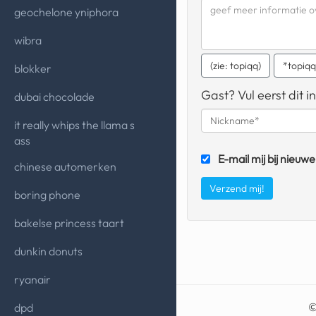
geochelone yniphora
wibra
(zie: topiqq)
*topiq
blokker
Gast? Vul eerst dit in
dubai chocolade
it really whips the llama s
ass
E-mail mij bij nieuwe
chinese automerken
boring phone
bakelse princess taart
dunkin donuts
ryanair
dpd