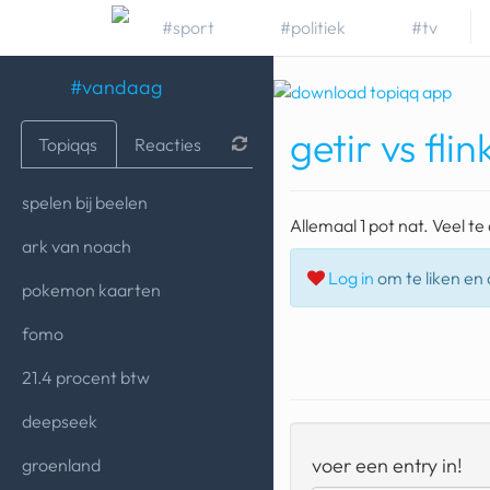
#sport
#politiek
#tv
#vandaag
getir vs flin
Topiqqs
Reacties
spelen bij beelen
Allemaal 1 pot nat. Veel te 
ark van noach
Log in
om te liken en d
pokemon kaarten
fomo
21.4 procent btw
deepseek
voer een entry in!
groenland