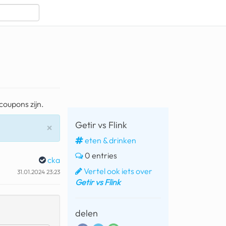
scoupons zijn.
Getir vs Flink
Sluiten
×
eten & drinken
0 entries
cka
Vertel ook iets over
31.01.2024 23:23
Getir vs Flink
delen