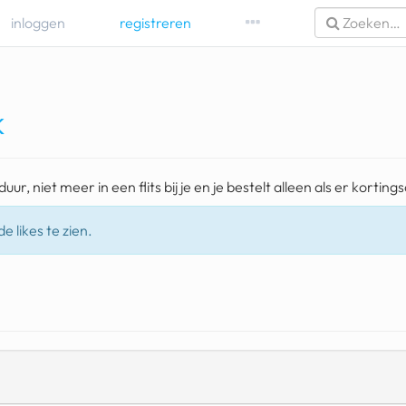
inloggen
registreren
k
duur, niet meer in een flits bij je en je bestelt alleen als er korting
e likes te zien.