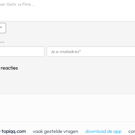
q*
...
 reacties
©
topiqq.com
vaak gestelde vragen
download de app
co