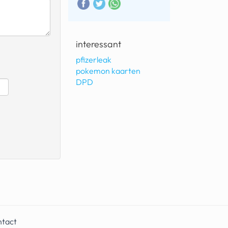
interessant
pfizerleak
pokemon kaarten
DPD
ntact