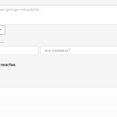
q*
...
 reacties