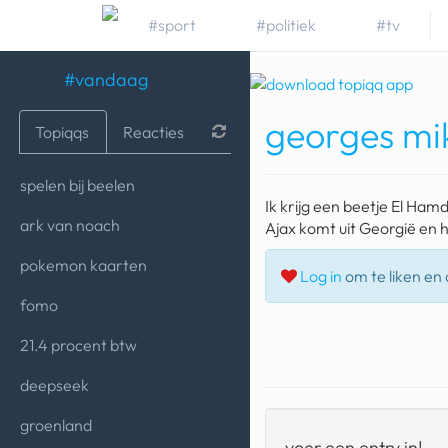
#sport
#politiek
#tv
#vandaag
georges mi
Topiqqs
Reacties
spelen bij beelen
Ik krijg een beetje El Hamd
ark van noach
Ajax komt uit Georgië en h
pokemon kaarten
Log in
om te liken en d
fomo
21.4 procent btw
deepseek
groenland
voer een entry in!