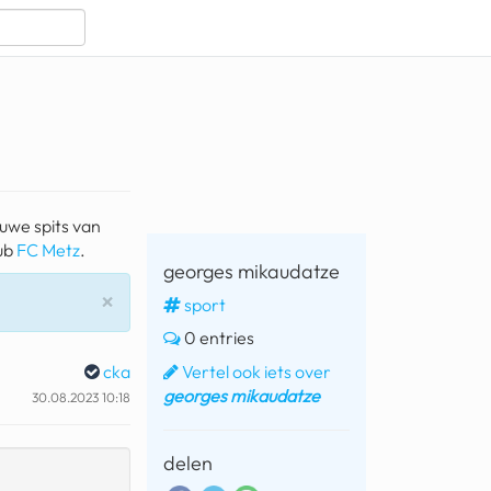
euwe spits van
lub
FC Metz
.
georges mikaudatze
Sluiten
×
sport
0 entries
Vertel ook iets over
cka
georges mikaudatze
30.08.2023 10:18
delen