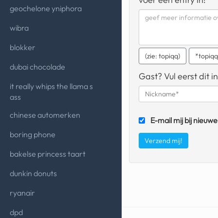
geochelone yniphora
wibra
blokker
(zie: topiqq)
*topiq
dubai chocolade
Gast? Vul eerst dit in
it really whips the llama s
ass
chinese automerken
E-mail mij bij nieuwe
boring phone
bakelse princess taart
dunkin donuts
ryanair
dpd