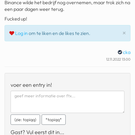
Binance wilde het bedrijf nog overnemen, maar trok zich na
geochelone yniphora
een paar dagen weer terug.
wibra
Fucked up!
blokker
Slu
×
Log in
om te liken en de likes te zien.
dubai chocolade
cka
it really whips the llama s
ass
12.11.2022 13:00
chinese automerken
boring phone
voer een entry in!
bakelse princess taart
dunkin donuts
ryanair
(zie: topiqq)
*topiqq*
dpd
Gast? Vul eerst dit in...