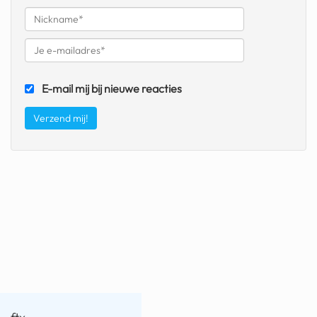
fatbike
nord stream
rachael gunn
E-mail mij bij nieuwe reacties
yusuf dikeç
armand duplantis
duitsland
chevrolet mohawk