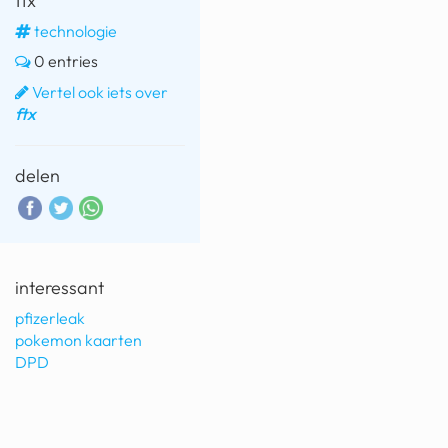
ftx
technologie
0 entries
Vertel ook iets over
ftx
delen
interessant
pfizerleak
pokemon kaarten
DPD