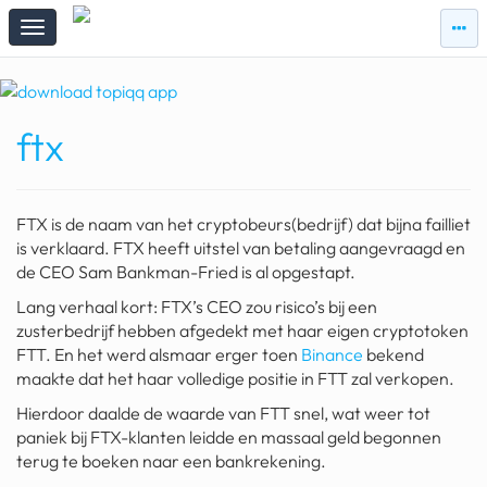
zie
zie
topi
topiqqs
#vandaag
ftx
Topiqqs
Reacties
spelen bij beelen
FTX is de naam van het cryptobeurs(bedrijf) dat bijna failliet
ark van noach
is verklaard. FTX heeft uitstel van betaling aangevraagd en
de CEO Sam Bankman-Fried is al opgestapt.
pokemon kaarten
Lang verhaal kort: FTX’s CEO zou risico’s bij een
zusterbedrijf hebben afgedekt met haar eigen cryptotoken
fomo
FTT. En het werd alsmaar erger toen
Binance
bekend
21.4 procent btw
maakte dat het haar volledige positie in FTT zal verkopen.
Hierdoor daalde de waarde van FTT snel, wat weer tot
deepseek
paniek bij FTX-klanten leidde en massaal geld begonnen
terug te boeken naar een bankrekening.
groenland