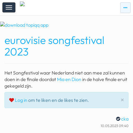
zie
zie
topi
topiqqs
#vandaag
eurovisie songfestival
Topiqqs
Reacties
2023
spelen bij beelen
ark van noach
Het Songfestival waar Nederland niet aan mee zal kunnen
pokemon kaarten
doen in de finale doordat
Mia en Dion
in de halve finale eruit
gekegeld zijn.
fomo
Slu
×
Log in
om te liken en de likes te zien.
21.4 procent btw
deepseek
cka
groenland
10.05.2023 09:40