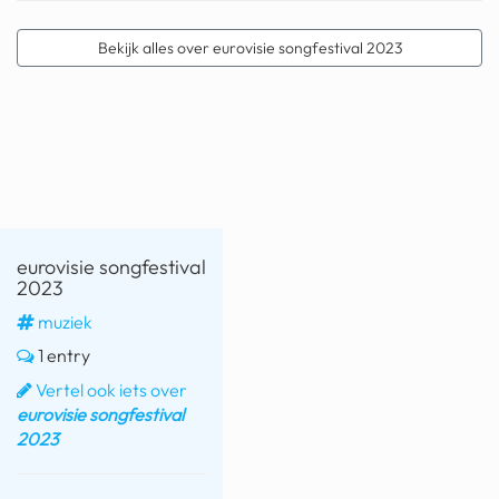
geochelone yniphora
Bekijk alles over eurovisie songfestival 2023
wibra
blokker
dubai chocolade
it really whips the llama s
ass
chinese automerken
eurovisie songfestival
2023
boring phone
muziek
bakelse princess taart
1 entry
Vertel ook iets over
dunkin donuts
eurovisie songfestival
2023
ryanair
dpd