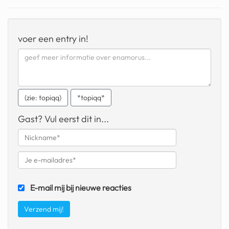
geochelone yniphora
wibra
voer een entry in!
blokker
dubai chocolade
it really whips the llama s
(zie: topiqq)
*topiqq*
ass
Gast? Vul eerst dit in...
chinese automerken
boring phone
bakelse princess taart
dunkin donuts
E-mail mij bij nieuwe reacties
ryanair
dpd