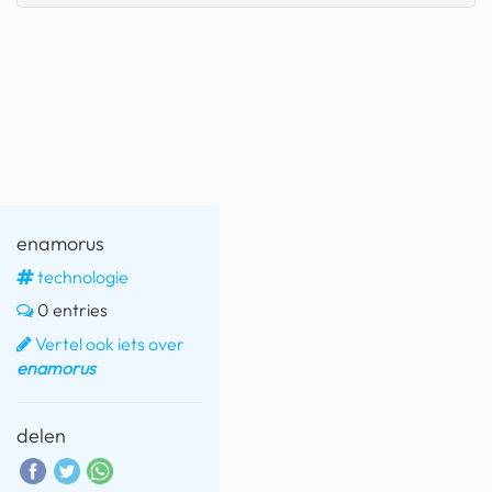
fatbike
nord stream
rachael gunn
yusuf dikeç
armand duplantis
enamorus
duitsland
technologie
chevrolet mohawk
0 entries
Vertel ook iets over
enamorus
delen