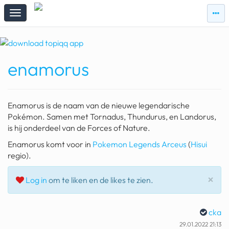
zie
zie
topi
topiqqs
#vandaag
enamorus
Topiqqs
Reacties
spelen bij beelen
Enamorus is de naam van de nieuwe legendarische
ark van noach
Pokémon. Samen met Tornadus, Thundurus, en Landorus,
is hij onderdeel van de Forces of Nature.
pokemon kaarten
Enamorus komt voor in
Pokemon Legends Arceus
(
Hisui
regio).
fomo
21.4 procent btw
Slu
×
Log in
om te liken en de likes te zien.
deepseek
cka
groenland
29.01.2022 21:13