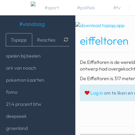
#sport
#politiek
#tv
#vandaag
eiffeltoren
Topiqqs
Reacties
spelen bij beelen
De Eiffeltoren is de were
ark van noach
ontwerp had overgekocht 
De Eiffeltoren is 317 met
pokemon kaarten
fomo
Log in
om te liken en d
21.4 procent btw
deepseek
groenland