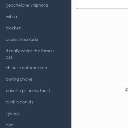
geochelone yniphora
wibra
blokker
dubai chocolade
it really whips the llama s
ass
chinese automerken
boring phone
bakelse princess taart
dunkin donuts
ryanair
dpd