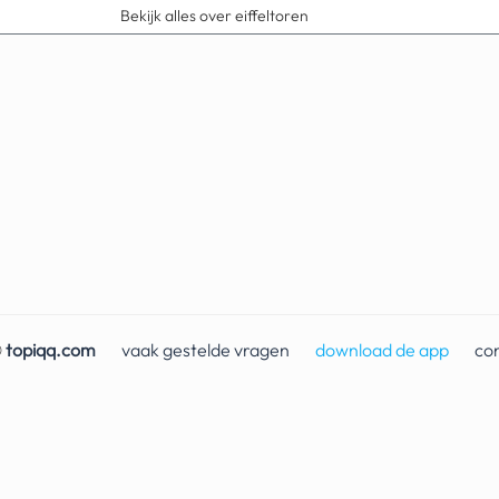
Bekijk alles over eiffeltoren
©
topiqq.com
vaak gestelde vragen
download de app
co