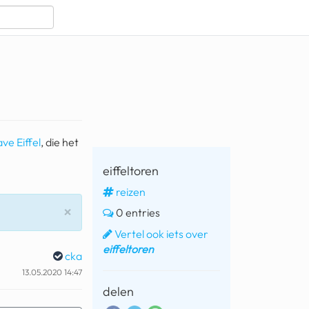
ve Eiffel
, die het
eiffeltoren
reizen
Sluiten
×
0 entries
Vertel ook iets over
eiffeltoren
cka
13.05.2020 14:47
delen