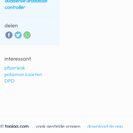
dualsense draadloze
controller
delen
interessant
pfizerleak
pokemon kaarten
DPD
©
topiqq.com
vaak gestelde vragen
download de app
contact