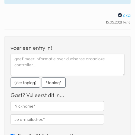
geochelone yniphora
cka
wibra
15.05.2021 14:18
blokker
dubai chocolade
voer een entry in!
it really whips the llama s
ass
chinese automerken
(zie: topiqq)
*topiqq*
boring phone
Gast? Vul eerst dit in...
bakelse princess taart
dunkin donuts
ryanair
dpd