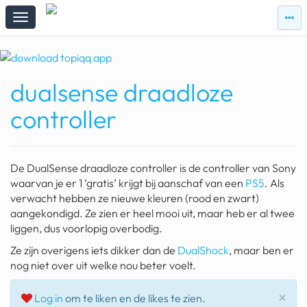
zie
zie
topi
topiqqs
#vandaag
dualsense draadloze
Topiqqs
Reacties
controller
spelen bij beelen
ark van noach
De DualSense draadloze controller is de controller van Sony
pokemon kaarten
waarvan je er 1 ‘gratis’ krijgt bij aanschaf van een
PS5
. Als
verwacht hebben ze nieuwe kleuren (rood en zwart)
fomo
aangekondigd. Ze zien er heel mooi uit, maar heb er al twee
liggen, dus voorlopig overbodig.
21.4 procent btw
Ze zijn overigens iets dikker dan de
DualShock
, maar ben er
deepseek
nog niet over uit welke nou beter voelt.
groenland
Slu
×
Log in
om te liken en de likes te zien.