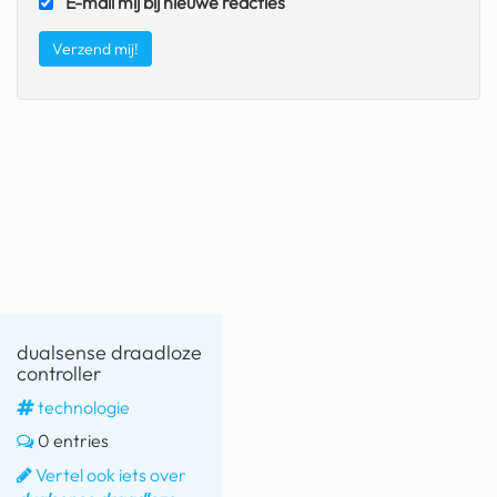
E-mail mij bij nieuwe reacties
fatbike
nord stream
rachael gunn
yusuf dikeç
armand duplantis
duitsland
chevrolet mohawk
dualsense draadloze
controller
technologie
0 entries
Vertel ook iets over