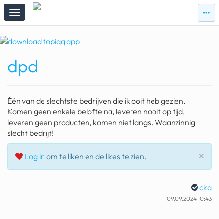
zie
zie
topi
topiqqs
#vandaag
dpd
Topiqqs
Reacties
spelen bij beelen
Één van de slechtste bedrijven die ik ooit heb gezien.
ark van noach
Komen geen enkele belofte na, leveren nooit op tijd,
leveren geen producten, komen niet langs. Waanzinnig
pokemon kaarten
slecht bedrijt!
fomo
Slu
×
Log in
om te liken en de likes te zien.
21.4 procent btw
cka
deepseek
09.09.2024 10:43
groenland