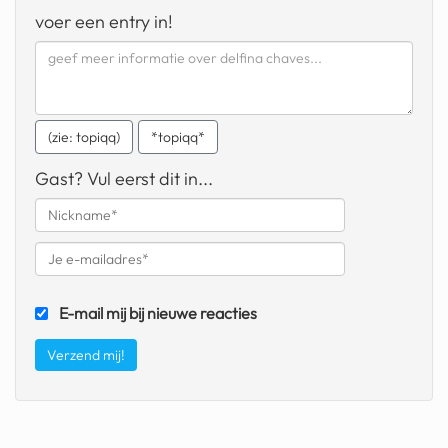
geochelone yniphora
voer een entry in!
wibra
blokker
dubai chocolade
(zie: topiqq)
*topiqq*
it really whips the llama s
Gast? Vul eerst dit in...
ass
chinese automerken
boring phone
E-mail mij bij nieuwe reacties
bakelse princess taart
dunkin donuts
ryanair
dpd