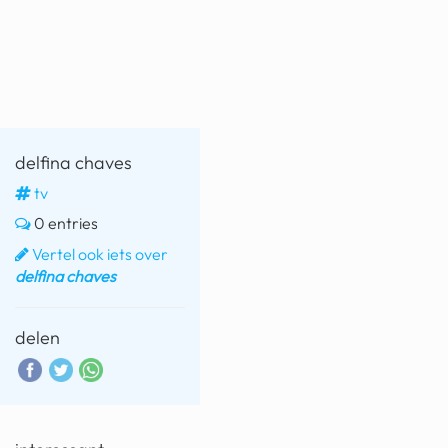
fatbike
nord stream
rachael gunn
yusuf dikeç
delfina chaves
armand duplantis
tv
0 entries
duitsland
Vertel ook iets over
chevrolet mohawk
delfina chaves
delen