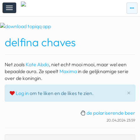
zie
zie
topi
topiqqs
#vandaag
delfina chaves
Topiqqs
Reacties
spelen bij beelen
Net zoals
Kate Abdo
, niet echt mooi mooi, maar wel een
ark van noach
bepaalde aura. Ze speelt
Maxima
in de gelijknamige serie
over de koningin.
pokemon kaarten
Slu
×
Log in
om te liken en de likes te zien.
fomo
21.4 procent btw
de polariserende beer
deepseek
20.04.2024 23:59
groenland