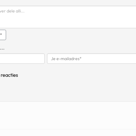
q*
...
 reacties