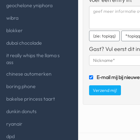
geochelone yniphora
wibra
blokker
(zie: topiqq)
*topiq
dubai chocolade
Gast? Vul eerst dit in
it really whips the llama s
ass
chinese automerken
E-mail mij bij nieuwe
boring phone
bakelse princess taart
dunkin donuts
ryanair
dpd