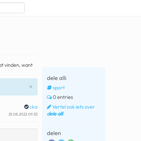
at vinden, want
dele alli
Sluiten
×
sport
0 entries
Vertel ook iets over
cka
dele alli
25.08.2022 09:33
delen