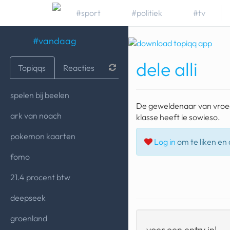
#sport
#politiek
#tv
#vandaag
dele alli
Topiqqs
Reacties
spelen bij beelen
De geweldenaar van vroege
ark van noach
klasse heeft ie sowieso.
pokemon kaarten
Log in
om te liken en d
fomo
21.4 procent btw
deepseek
groenland
voer een entry in!