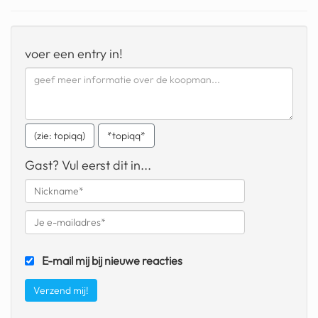
geochelone yniphora
wibra
voer een entry in!
blokker
dubai chocolade
it really whips the llama s
(zie: topiqq)
*topiqq*
ass
Gast? Vul eerst dit in...
chinese automerken
boring phone
bakelse princess taart
dunkin donuts
E-mail mij bij nieuwe reacties
ryanair
dpd