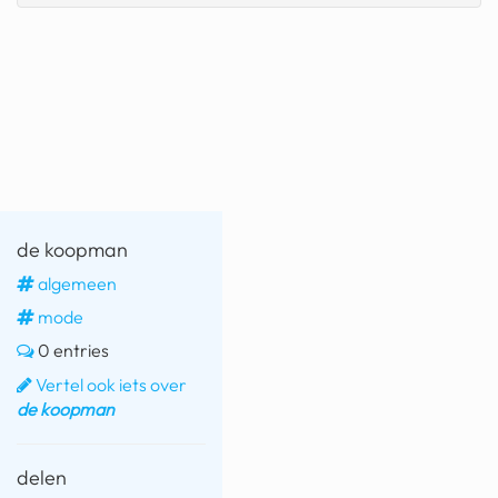
fatbike
nord stream
rachael gunn
yusuf dikeç
armand duplantis
de koopman
duitsland
algemeen
chevrolet mohawk
mode
0 entries
Vertel ook iets over
de koopman
delen