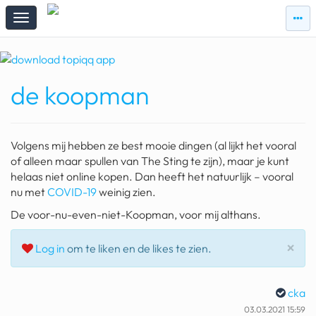
zie
zie
topi
topiqqs
#vandaag
de koopman
Topiqqs
Reacties
spelen bij beelen
Volgens mij hebben ze best mooie dingen (al lijkt het vooral
ark van noach
of alleen maar spullen van The Sting te zijn), maar je kunt
helaas niet online kopen. Dan heeft het natuurlijk – vooral
pokemon kaarten
nu met
COVID-19
weinig zien.
De voor-nu-even-niet-Koopman, voor mij althans.
fomo
21.4 procent btw
Slu
×
Log in
om te liken en de likes te zien.
deepseek
cka
groenland
03.03.2021 15:59