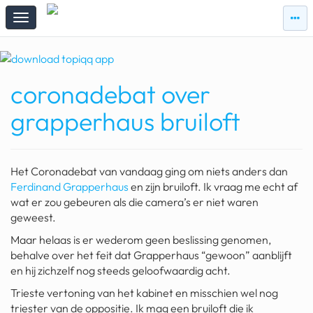
zie
zie
topi
topiqqs
#vandaag
coronadebat over
Topiqqs
Reacties
grapperhaus bruiloft
spelen bij beelen
ark van noach
Het Coronadebat van vandaag ging om niets anders dan
pokemon kaarten
Ferdinand Grapperhaus
en zijn bruiloft. Ik vraag me echt af
wat er zou gebeuren als die camera’s er niet waren
fomo
geweest.
Maar helaas is er wederom geen beslissing genomen,
21.4 procent btw
behalve over het feit dat Grapperhaus “gewoon” aanblijft
deepseek
en hij zichzelf nog steeds geloofwaardig acht.
Trieste vertoning van het kabinet en misschien wel nog
groenland
triester van de oppositie. Ik mag een bruiloft die ik