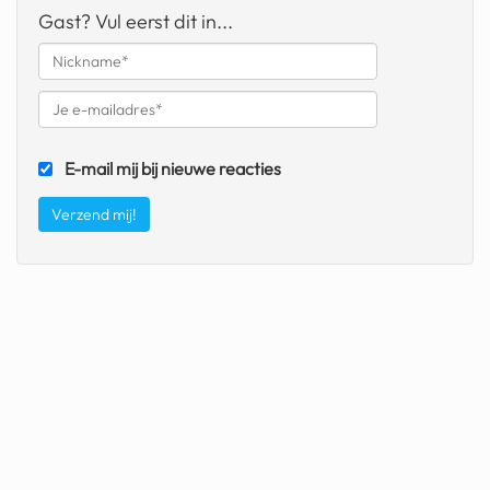
Gast? Vul eerst dit in...
fatbike
nord stream
rachael gunn
yusuf dikeç
E-mail mij bij nieuwe reacties
armand duplantis
duitsland
chevrolet mohawk