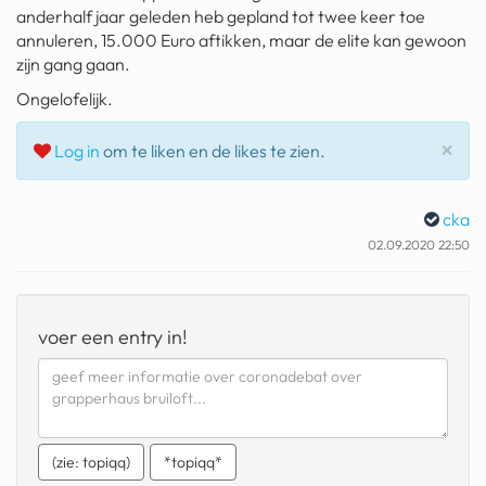
anderhalf jaar geleden heb gepland tot twee keer toe
geochelone yniphora
annuleren, 15.000 Euro aftikken, maar de elite kan gewoon
wibra
zijn gang gaan.
Ongelofelijk.
blokker
Slu
×
dubai chocolade
Log in
om te liken en de likes te zien.
it really whips the llama s
ass
cka
02.09.2020 22:50
chinese automerken
boring phone
voer een entry in!
bakelse princess taart
dunkin donuts
ryanair
(zie: topiqq)
*topiqq*
dpd