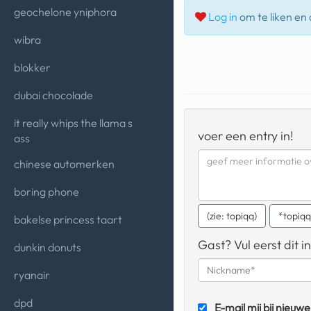
geochelone yniphora
Log in
om te liken en d
wibra
blokker
dubai chocolade
it really whips the llama s
voer een entry in!
ass
chinese automerken
boring phone
(zie: topiqq)
*topiq
bakelse princess taart
Gast? Vul eerst dit in
dunkin donuts
ryanair
dpd
E-mail mij bij nieuwe