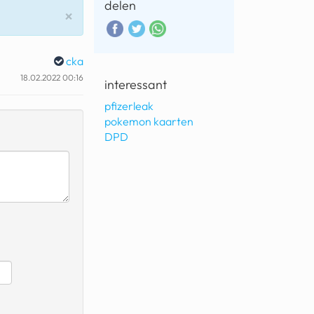
delen
Sluiten
×
cka
18.02.2022 00:16
interessant
pfizerleak
pokemon kaarten
DPD