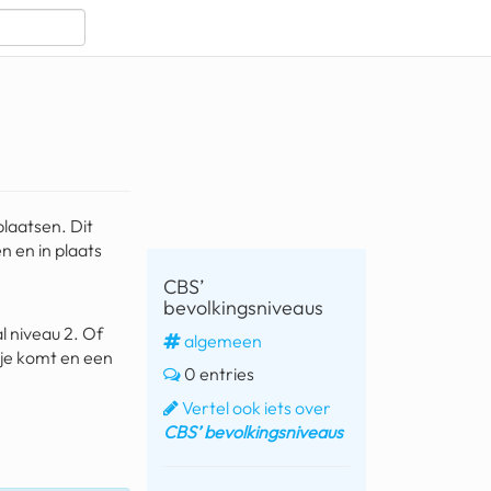
laatsen. Dit
 en in plaats
CBS’
bevolkingsniveaus
al niveau 2. Of
algemeen
kije komt en een
0 entries
Vertel ook iets over
CBS’ bevolkingsniveaus