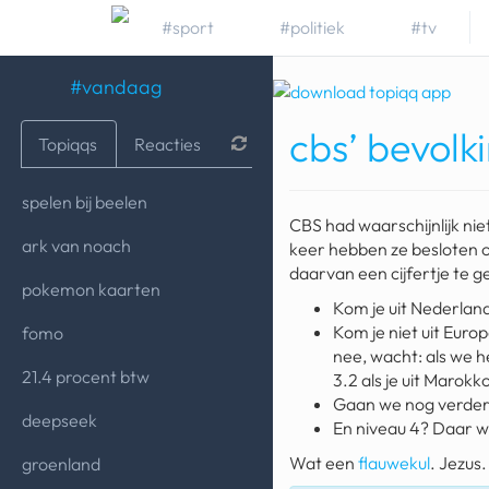
#sport
#politiek
#tv
#vandaag
cbs’ bevolk
Topiqqs
Reacties
spelen bij beelen
CBS had waarschijnlijk ni
ark van noach
keer hebben ze besloten o
daarvan een cijfertje te 
pokemon kaarten
Kom je uit Nederland
Kom je niet uit Europ
fomo
nee, wacht: als we he
21.4 procent btw
3.2 als je uit Marokk
Gaan we nog verder 
deepseek
En niveau 4? Daar wil 
Wat een
flauwekul
. Jezus.
groenland