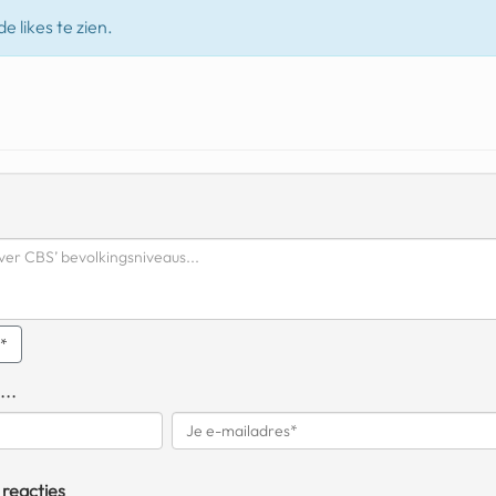
e likes te zien.
q*
...
 reacties