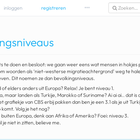
inloggen
registreren
ingsniveaus
ets te doen en besloot: we gaan weer eens wat mensen in hokjes p
m woorden als ‘niet-westerse migratieachtergrond’ weg te halen
geven. Dit noemen ze dan bevolkingsniveaus.
 of elders anders uit Europa? Relax! Je bent niveau 1.
a, maar landen als Turkije, Marokko of Suriname? Ai ai ai.. dat is 
t grafiekje van CBS erbij pakken dan ben je een 3.1 als je uit Tur
o komt. Volg je het nog?
buiten Europa, denk aan Afrika of Amerika? Foei: niveau 3.
je niet in zitten, believe me.