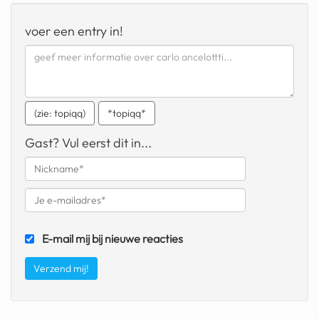
geochelone yniphora
voer een entry in!
wibra
blokker
dubai chocolade
(zie: topiqq)
*topiqq*
it really whips the llama s
ass
Gast? Vul eerst dit in...
chinese automerken
boring phone
bakelse princess taart
E-mail mij bij nieuwe reacties
dunkin donuts
ryanair
dpd