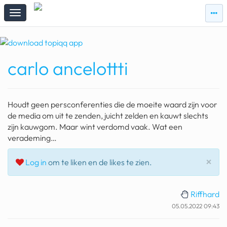
zie
zie
topi
topiqqs
#vandaag
carlo ancelottti
Topiqqs
Reacties
spelen bij beelen
Houdt geen persconferenties die de moeite waard zijn voor
ark van noach
de media om uit te zenden, juicht zelden en kauwt slechts
zijn kauwgom. Maar wint verdomd vaak. Wat een
pokemon kaarten
verademing…
fomo
Slu
×
Log in
om te liken en de likes te zien.
21.4 procent btw
Riffhard
deepseek
05.05.2022 09:43
groenland