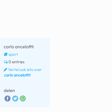
fatbike
nord stream
rachael gunn
yusuf dikeç
carlo ancelottti
armand duplantis
sport
duitsland
0 entries
chevrolet mohawk
Vertel ook iets over
carlo ancelottti
delen