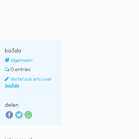
fatbike
nord stream
rachael gunn
yusuf dikeç
ba3da
armand duplantis
algemeen
0 entries
duitsland
Vertel ook iets over
chevrolet mohawk
ba3da
delen