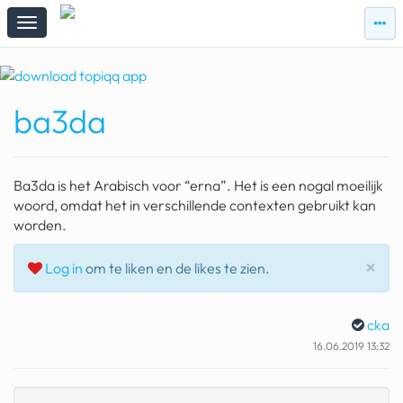
zie
zie
topi
topiqqs
#vandaag
ba3da
Topiqqs
Reacties
spelen bij beelen
Ba3da is het Arabisch voor “erna”. Het is een nogal moeilijk
ark van noach
woord, omdat het in verschillende contexten gebruikt kan
worden.
pokemon kaarten
Slu
×
Log in
om te liken en de likes te zien.
fomo
21.4 procent btw
cka
deepseek
16.06.2019 13:32
groenland