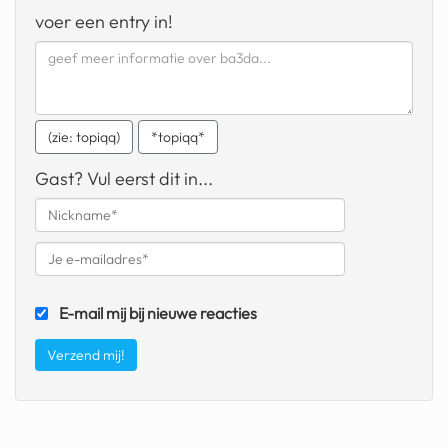
geochelone yniphora
voer een entry in!
wibra
blokker
dubai chocolade
(zie: topiqq)
*topiqq*
it really whips the llama s
Gast? Vul eerst dit in...
ass
chinese automerken
boring phone
E-mail mij bij nieuwe reacties
bakelse princess taart
dunkin donuts
ryanair
dpd