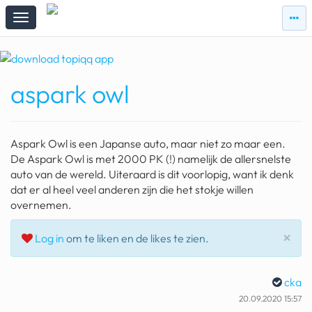
zie
zie
topi
topiqqs
#vandaag
aspark owl
Topiqqs
Reacties
spelen bij beelen
Aspark Owl is een Japanse auto, maar niet zo maar een.
ark van noach
De Aspark Owl is met 2000 PK (!) namelijk de allersnelste
auto van de wereld. Uiteraard is dit voorlopig, want ik denk
pokemon kaarten
dat er al heel veel anderen zijn die het stokje willen
overnemen.
fomo
Slu
×
Log in
om te liken en de likes te zien.
21.4 procent btw
deepseek
cka
groenland
20.09.2020 15:57