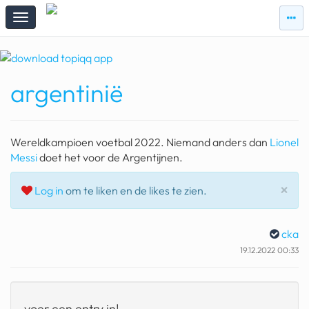
zie
zie
topi
topiqqs
#vandaag
argentinië
Topiqqs
Reacties
spelen bij beelen
Wereldkampioen voetbal 2022. Niemand anders dan
Lionel
ark van noach
Messi
doet het voor de Argentijnen.
pokemon kaarten
Slu
×
Log in
om te liken en de likes te zien.
fomo
cka
21.4 procent btw
19.12.2022 00:33
deepseek
groenland
voer een entry in!