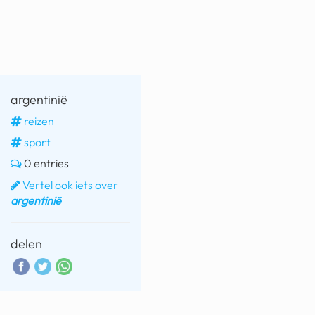
fatbike
nord stream
rachael gunn
argentinië
yusuf dikeç
reizen
armand duplantis
sport
duitsland
0 entries
Vertel ook iets over
chevrolet mohawk
argentinië
delen