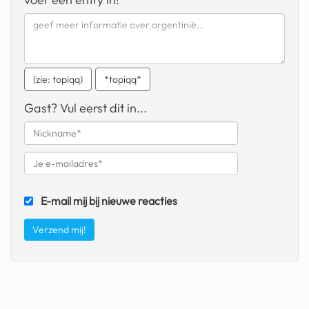
geochelone yniphora
wibra
blokker
(zie: topiqq)
*topiqq*
dubai chocolade
Gast? Vul eerst dit in...
it really whips the llama s
ass
chinese automerken
boring phone
E-mail mij bij nieuwe reacties
bakelse princess taart
dunkin donuts
ryanair
dpd