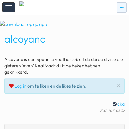
zie
zie
topi
topiqqs
#vandaag
alcoyano
Topiqqs
Reacties
spelen bij beelen
Alcoyano is een Spaanse voetbalclub uit de derde divisie die
ark van noach
gisteren ‘even’ Real Madrid uit de beker hebben
geknikkerd.
pokemon kaarten
Slu
×
Log in
om te liken en de likes te zien.
fomo
21.4 procent btw
cka
deepseek
21.01.2021 08:32
groenland