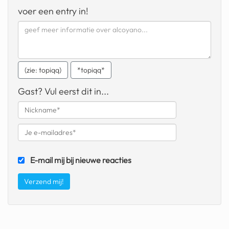
geochelone yniphora
voer een entry in!
wibra
blokker
dubai chocolade
(zie: topiqq)
*topiqq*
it really whips the llama s
Gast? Vul eerst dit in...
ass
chinese automerken
boring phone
E-mail mij bij nieuwe reacties
bakelse princess taart
dunkin donuts
ryanair
dpd