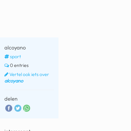
fatbike
nord stream
rachael gunn
yusuf dikeç
alcoyano
armand duplantis
sport
0 entries
duitsland
Vertel ook iets over
chevrolet mohawk
alcoyano
delen