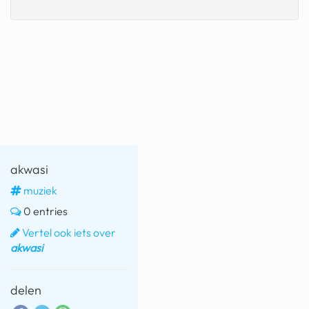
fatbike
nord stream
rachael gunn
yusuf dikeç
armand duplantis
duitsland
akwasi
chevrolet mohawk
muziek
0 entries
Vertel ook iets over
akwasi
delen