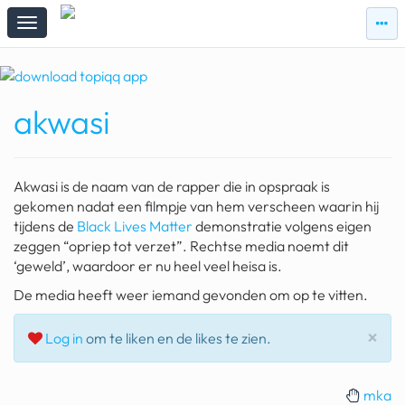
zie
zie
topi
topiqqs
#vandaag
akwasi
Topiqqs
Reacties
spelen bij beelen
Akwasi is de naam van de rapper die in opspraak is
ark van noach
gekomen nadat een filmpje van hem verscheen waarin hij
tijdens de
Black Lives Matter
demonstratie volgens eigen
pokemon kaarten
zeggen “opriep tot verzet”. Rechtse media noemt dit
‘geweld’, waardoor er nu heel veel heisa is.
fomo
De media heeft weer iemand gevonden om op te vitten.
21.4 procent btw
Slu
×
Log in
om te liken en de likes te zien.
deepseek
groenland
mka