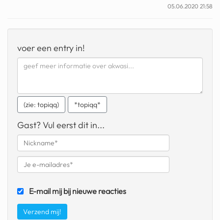
05.06.2020 21:58
geochelone yniphora
wibra
voer een entry in!
blokker
dubai chocolade
it really whips the llama s
ass
(zie: topiqq)
*topiqq*
chinese automerken
Gast? Vul eerst dit in...
boring phone
bakelse princess taart
dunkin donuts
E-mail mij bij nieuwe reacties
ryanair
dpd