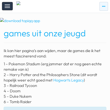
zie
zie
topi
topiqqs
#vandaag
games uit onze jeugd
Topiqqs
Reacties
spelen bij beelen
Ik kan hier pagina’s aan wijden, maar de games die ik het
ark van noach
meest fascinerend vond:
1 – Pokemon Stadium (erg jammer dat er nog geen echte
pokemon kaarten
remake van is)
2 – Harry Potter and the Philosophers Stone (dit wordt
fomo
hopelijk weer echt goed met
Hogwarts Legacy
)
21.4 procent btw
3 – Railroad Tycoon
4 – Doom
deepseek
5 – Duke Nukem
6 – Tomb Raider
groenland