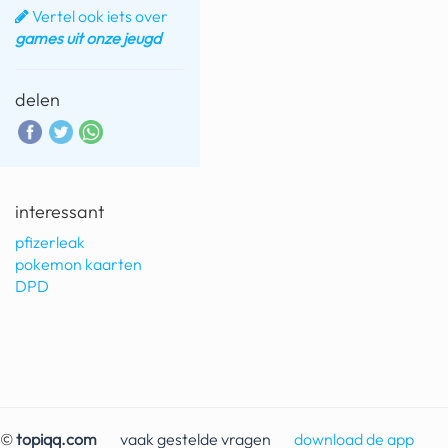
Vertel ook iets over
fatbike
games uit onze jeugd
nord stream
delen
rachael gunn
yusuf dikeç
armand duplantis
interessant
duitsland
pfizerleak
pokemon kaarten
chevrolet mohawk
DPD
©
topiqq.com
vaak gestelde vragen
download de app