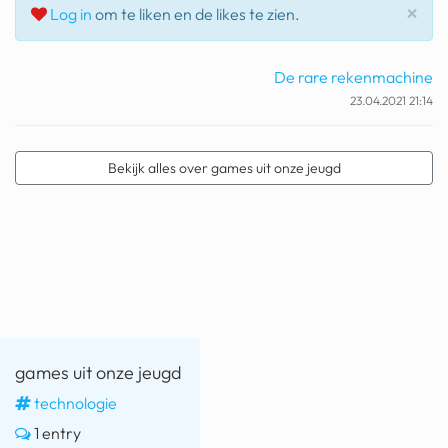
Slu
×
Log in
om te liken en de likes te zien.
geochelone yniphora
wibra
De rare rekenmachine
blokker
23.04.2021 21:14
dubai chocolade
Bekijk alles over games uit onze jeugd
it really whips the llama s
ass
chinese automerken
boring phone
bakelse princess taart
dunkin donuts
games uit onze jeugd
ryanair
technologie
1 entry
dpd