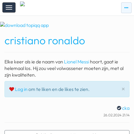
zie
zie
topi
topiqqs
#vandaag
cristiano ronaldo
Topiqqs
Reacties
spelen bij beelen
Elke keer als ie de naam van
Lionel Messi
hoort, gaat ie
ark van noach
helemaal los. Hij zou veel volwassener moeten zijn, met al
zijn kwaliteiten.
pokemon kaarten
Slu
×
Log in
om te liken en de likes te zien.
fomo
21.4 procent btw
cka
deepseek
26.02.2024 21:14
groenland