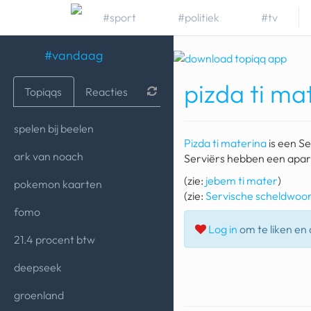
#sport
#politiek
#tv
#vandaag
pizda ti ma
Topiqqs
Reacties
spelen bij beelen
Pizda ti materina
is een Se
ark van noach
Serviërs hebben een apar
(zie:
jebem ti mater
)
pokemon kaarten
(zie:
Servische scheldwoo
fomo
Log in
om te liken en d
21.4 procent btw
deepseek
groenland