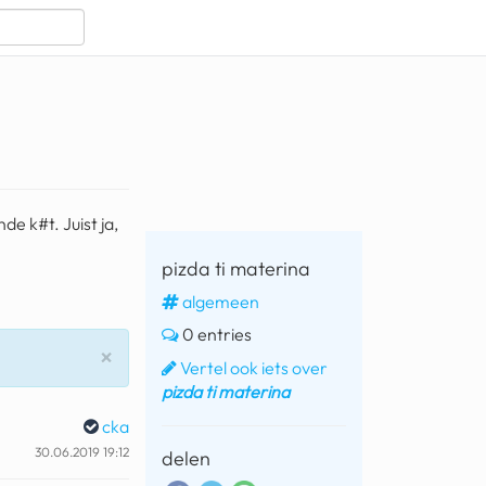
e k#t. Juist ja,
pizda ti materina
algemeen
0 entries
Sluiten
×
Vertel ook iets over
pizda ti materina
cka
30.06.2019 19:12
delen