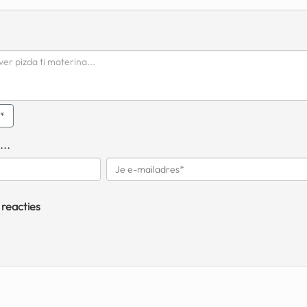
q*
...
 reacties