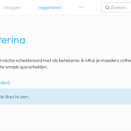
inloggen
registreren
terina
rvische scheldwoord met als betekenis: ik n#uk je moeders rottend
te smaak qua schelden.
rden
)
e likes te zien.