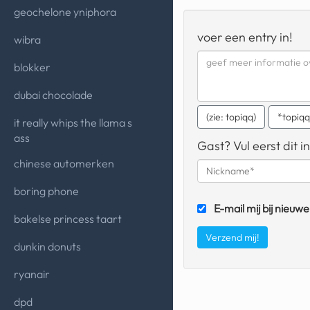
geochelone yniphora
voer een entry in!
wibra
blokker
dubai chocolade
(zie: topiqq)
*topiq
it really whips the llama s
ass
Gast? Vul eerst dit in
chinese automerken
boring phone
E-mail mij bij nieuwe
bakelse princess taart
dunkin donuts
ryanair
dpd