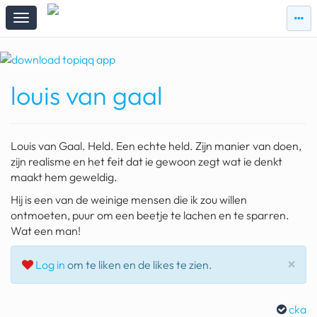
zie
zie
topi
topiqqs
#vandaag
louis van gaal
Topiqqs
Reacties
spelen bij beelen
Louis van Gaal. Held. Een echte held. Zijn manier van doen,
ark van noach
zijn realisme en het feit dat ie gewoon zegt wat ie denkt
maakt hem geweldig.
pokemon kaarten
Hij is een van de weinige mensen die ik zou willen
ontmoeten, puur om een beetje te lachen en te sparren.
fomo
Wat een man!
21.4 procent btw
Slu
×
Log in
om te liken en de likes te zien.
deepseek
groenland
cka