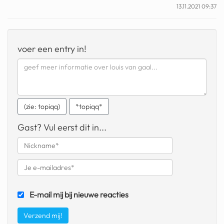
13.11.2021 09:37
geochelone yniphora
wibra
voer een entry in!
blokker
dubai chocolade
it really whips the llama s
ass
(zie: topiqq)
*topiqq*
chinese automerken
Gast? Vul eerst dit in...
boring phone
bakelse princess taart
dunkin donuts
E-mail mij bij nieuwe reacties
ryanair
dpd