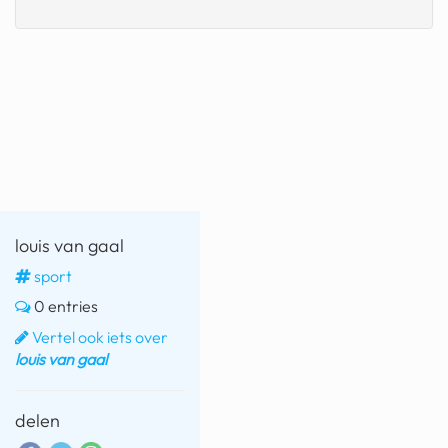
fatbike
nord stream
rachael gunn
yusuf dikeç
armand duplantis
duitsland
louis van gaal
chevrolet mohawk
sport
0 entries
Vertel ook iets over
louis van gaal
delen